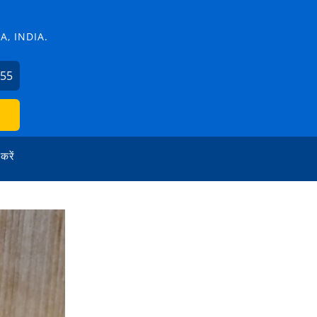
, INDIA.
755
 करें